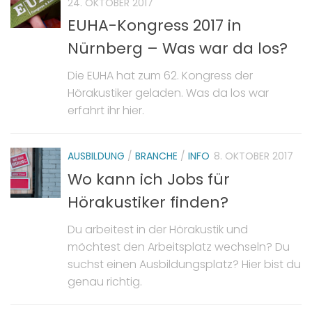
24. OKTOBER 2017
EUHA-Kongress 2017 in
Nürnberg – Was war da los?
Die EUHA hat zum 62. Kongress der
Hörakustiker geladen. Was da los war
erfahrt ihr hier.
AUSBILDUNG
/
BRANCHE
/
INFO
8. OKTOBER 2017
Wo kann ich Jobs für
Hörakustiker finden?
Du arbeitest in der Hörakustik und
möchtest den Arbeitsplatz wechseln? Du
suchst einen Ausbildungsplatz? Hier bist du
genau richtig.