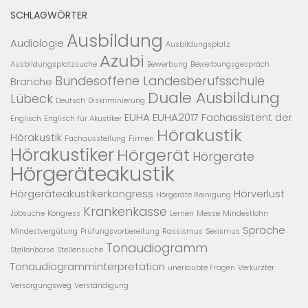
SCHLAGWÖRTER
Ausbildung
Audiologie
Ausbildungsplatz
Azubi
Ausbildungsplatzsuche
Bewerbung
Bewerbungsgespräch
Bundesoffene Landesberufsschule
Branche
Duale Ausbildung
Lübeck
Deutsch
Diskriminierung
EUHA
EUHA2017
Fachassistent der
Englisch
Englisch für Akustiker
Hörakustik
Hörakustik
Fachausstellung
Firmen
Hörakustiker
Hörgerät
Hörgeräte
Hörgeräteakustik
Hörgeräteakustikerkongress
Hörverlust
Hörgeräte Reinigung
Krankenkasse
Jobsuche
Kongress
Lernen
Messe
Mindestlohn
Sprache
Mindestvergütung
Prüfungsvorbereitung
Rassismus
Sexismus
Tonaudiogramm
Stellenbörse
Stellensuche
Tonaudiogramminterpretation
unerlaubte Fragen
Verkürzter
Versorgungsweg
Verständigung