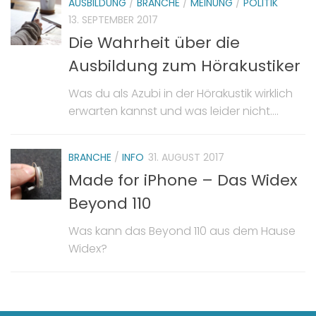
AUSBILDUNG
/
BRANCHE
/
MEINUNG
/
POLITIK
13. SEPTEMBER 2017
Die Wahrheit über die
Ausbildung zum Hörakustiker
Was du als Azubi in der Hörakustik wirklich
erwarten kannst und was leider nicht….
BRANCHE
/
INFO
31. AUGUST 2017
Made for iPhone – Das Widex
Beyond 110
Was kann das Beyond 110 aus dem Hause
Widex?