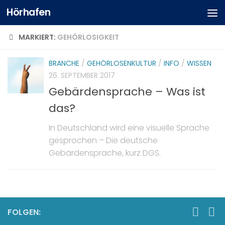
Hörhafen
MARKIERT:
GEHÖRLOSIGKEIT
BRANCHE
/
GEHÖRLOSENKULTUR
/
INFO
/
WISSEN
26. SEPTEMBER 2017
Gebärdensprache – Was ist
das?
In Deutschland wird eine visuelle Sprache
gesprochen – Die deutsche
Gebärdensprache, kurz DGS.
FOLGEN: