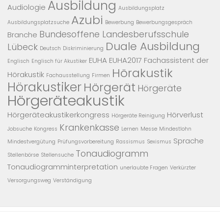
Ausbildung
Audiologie
Ausbildungsplatz
Azubi
Ausbildungsplatzsuche
Bewerbung
Bewerbungsgespräch
Bundesoffene Landesberufsschule
Branche
Duale Ausbildung
Lübeck
Deutsch
Diskriminierung
EUHA
EUHA2017
Fachassistent der
Englisch
Englisch für Akustiker
Hörakustik
Hörakustik
Fachausstellung
Firmen
Hörakustiker
Hörgerät
Hörgeräte
Hörgeräteakustik
Hörgeräteakustikerkongress
Hörverlust
Hörgeräte Reinigung
Krankenkasse
Jobsuche
Kongress
Lernen
Messe
Mindestlohn
Sprache
Mindestvergütung
Prüfungsvorbereitung
Rassismus
Sexismus
Tonaudiogramm
Stellenbörse
Stellensuche
Tonaudiogramminterpretation
unerlaubte Fragen
Verkürzter
Versorgungsweg
Verständigung