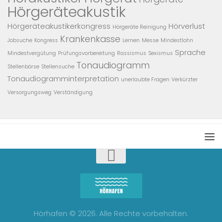
Hörgeräteakustik
Hörgeräteakustikerkongress
Hörverlust
Hörgeräte Reinigung
Krankenkasse
Jobsuche
Kongress
Lernen
Messe
Mindestlohn
Sprache
Mindestvergütung
Prüfungsvorbereitung
Rassismus
Sexismus
Tonaudiogramm
Stellenbörse
Stellensuche
Tonaudiogramminterpretation
unerlaubte Fragen
Verkürzter
Versorgungsweg
Verständigung
Hörhafen © 2026. Alle Rechte vorbehalten.