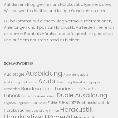
Auf diesem Blog geht es um Hörakustik allgemein, alles
Wissenswerte darüber und lustige Geschichten dazu.
Du bekommst auf diesem Blog wertvolle Informationen,
Anleitungen und Tipps zur Hörakustik. Außerdem helfe ich
dir deinen Beruf als Hörakustiker erfolgreich zu gestalten
und auf dem neusten Stand zu bleiben.
SCHLAGWÖRTER
Ausbildung
Audiologie
Ausbildungsplatz
Azubi
Ausbildungsplatzsuche
Bewerbung
Bewerbungsgespräch
Bundesoffene Landesberufsschule
Branche
Duale Ausbildung
Lübeck
Deutsch
Diskriminierung
EUHA
EUHA2017
Fachassistent der
Englisch
Englisch für Akustiker
Hörakustik
Hörakustik
Fachausstellung
Firmen
Hörakustiker
Hörgerät
Hörgeräte