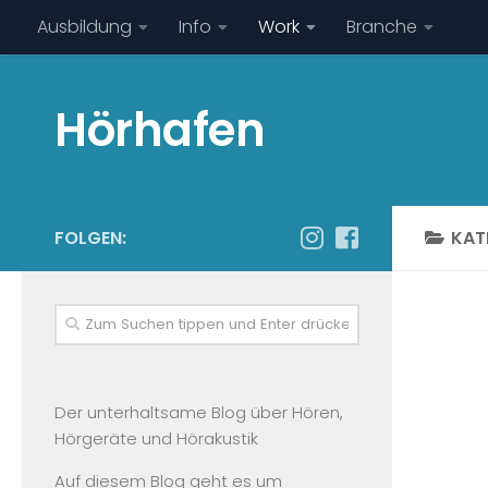
Ausbildung
Info
Work
Branche
Hörhafen
FOLGEN:
KAT
Der unterhaltsame Blog über Hören,
Hörgeräte und Hörakustik
Auf diesem Blog geht es um