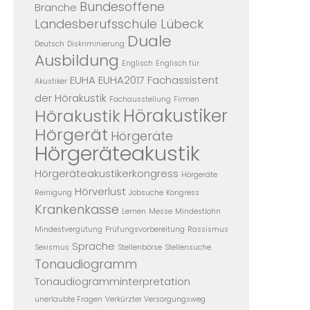
Bundesoffene
Branche
Landesberufsschule Lübeck
Duale
Deutsch
Diskriminierung
Ausbildung
Englisch
Englisch für
EUHA
EUHA2017
Fachassistent
Akustiker
der Hörakustik
Fachausstellung
Firmen
Hörakustiker
Hörakustik
Hörgerät
Hörgeräte
Hörgeräteakustik
Hörgeräteakustikerkongress
Hörgeräte
Hörverlust
Reinigung
Jobsuche
Kongress
Krankenkasse
Lernen
Messe
Mindestlohn
Mindestvergütung
Prüfungsvorbereitung
Rassismus
Sprache
Sexismus
Stellenbörse
Stellensuche
Tonaudiogramm
Tonaudiogramminterpretation
unerlaubte Fragen
Verkürzter Versorgungsweg