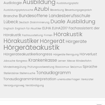
Ausbildung
Audiologie
Ausbildungsplatz
Azubi
Ausbildungsplatzsuche
Bewerbung
Bewerbungsgespräch
Bundesoffene Landesberufsschule
Branche
Duale Ausbildung
Lübeck
Deutsch
Diskriminierung
EUHA
EUHA2017
Fachassistent der
Englisch
Englisch für Akustiker
Hörakustik
Hörakustik
Fachausstellung
Firmen
Hörakustiker
Hörgerät
Hörgeräte
Hörgeräteakustik
Hörgeräteakustikerkongress
Hörverlust
Hörgeräte Reinigung
Krankenkasse
Jobsuche
Kongress
Lernen
Messe
Mindestlohn
Sprache
Mindestvergütung
Prüfungsvorbereitung
Rassismus
Sexismus
Tonaudiogramm
Stellenbörse
Stellensuche
Tonaudiogramminterpretation
unerlaubte Fragen
Verkürzter
Versorgungsweg
Verständigung