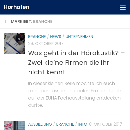
Hörhafen
MARKIERT:
BRANCHE
BRANCHE
/
NEWS
/
UNTERNEHMEN
29. OKTOBER 2017
Was geht in der Hörakustik? –
Zwei kleine Firmen die ihr
nicht kennt
In dieser kleinen Serie möchte ich euch
teilhaben lassen an coolen Firmen die ich
auf der EUHA Fachausstellung entdecken
durfte.
AUSBILDUNG
/
BRANCHE
/
INFO
8. OKTOBER 2017