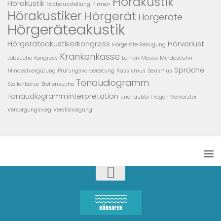
Hörakustik
Hörakustik
Fachausstellung
Firmen
Hörakustiker
Hörgerät
Hörgeräte
Hörgeräteakustik
Hörgeräteakustikerkongress
Hörverlust
Hörgeräte Reinigung
Krankenkasse
Jobsuche
Kongress
Lernen
Messe
Mindestlohn
Sprache
Mindestvergütung
Prüfungsvorbereitung
Rassismus
Sexismus
Tonaudiogramm
Stellenbörse
Stellensuche
Tonaudiogramminterpretation
unerlaubte Fragen
Verkürzter
Versorgungsweg
Verständigung