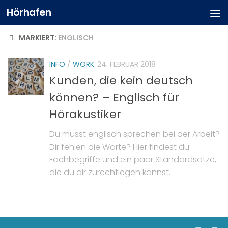
Hörhafen
MARKIERT:
ENGLISCH
INFO
/
WORK
24. FEBRUAR 2018
Kunden, die kein deutsch
können? – Englisch für
Hörakustiker
Du musst englisch sprechen bei der Arbeit?
Dir fehlen die Worte? Hier findest du
Fachbegriffe und ein paar Standardsätze,
die du dir zurechtlegen kannst.