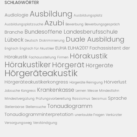
SCHLAGWÖRTER
Ausbildung
Audiologie
Ausbildungsplatz
Azubi
Ausbildungsplatzsuche
Bewerbung
Bewerbungsgespräch
Bundesoffene Landesberufsschule
Branche
Duale Ausbildung
Lübeck
Deutsch
Diskriminierung
EUHA
EUHA2017
Fachassistent der
Englisch
Englisch für Akustiker
Hörakustik
Hörakustik
Fachausstellung
Firmen
Hörakustiker
Hörgerät
Hörgeräte
Hörgeräteakustik
Hörgeräteakustikerkongress
Hörverlust
Hörgeräte Reinigung
Krankenkasse
Jobsuche
Kongress
Lernen
Messe
Mindestlohn
Sprache
Mindestvergütung
Prüfungsvorbereitung
Rassismus
Sexismus
Tonaudiogramm
Stellenbörse
Stellensuche
Tonaudiogramminterpretation
unerlaubte Fragen
Verkürzter
Versorgungsweg
Verständigung