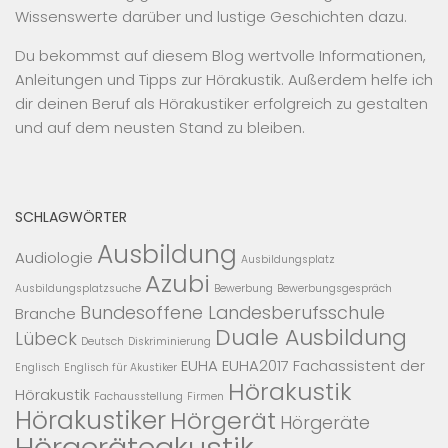
Wissenswerte darüber und lustige Geschichten dazu.
Du bekommst auf diesem Blog wertvolle Informationen,
Anleitungen und Tipps zur Hörakustik. Außerdem helfe ich
dir deinen Beruf als Hörakustiker erfolgreich zu gestalten
und auf dem neusten Stand zu bleiben.
SCHLAGWÖRTER
Ausbildung
Audiologie
Ausbildungsplatz
Azubi
Ausbildungsplatzsuche
Bewerbung
Bewerbungsgespräch
Bundesoffene Landesberufsschule
Branche
Duale Ausbildung
Lübeck
Deutsch
Diskriminierung
EUHA
EUHA2017
Fachassistent der
Englisch
Englisch für Akustiker
Hörakustik
Hörakustik
Fachausstellung
Firmen
Hörakustiker
Hörgerät
Hörgeräte
Hörgeräteakustik