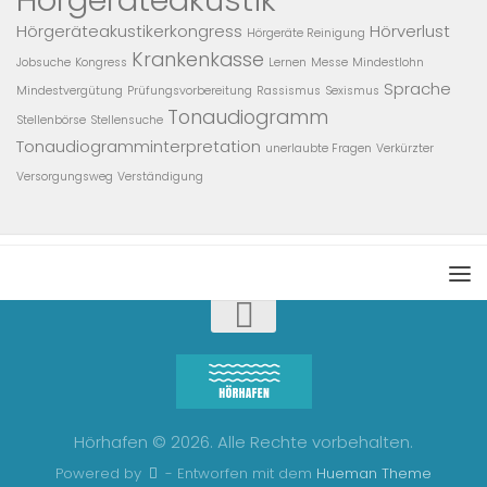
Hörgeräteakustikerkongress
Hörverlust
Hörgeräte Reinigung
Krankenkasse
Jobsuche
Kongress
Lernen
Messe
Mindestlohn
Sprache
Mindestvergütung
Prüfungsvorbereitung
Rassismus
Sexismus
Tonaudiogramm
Stellenbörse
Stellensuche
Tonaudiogramminterpretation
unerlaubte Fragen
Verkürzter
Versorgungsweg
Verständigung
Hörhafen © 2026. Alle Rechte vorbehalten.
Powered by
- Entworfen mit dem
Hueman Theme