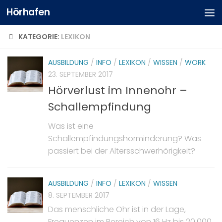
Hörhafen
KATEGORIE:
LEXIKON
AUSBILDUNG
/
INFO
/
LEXIKON
/
WISSEN
/
WORK
23. SEPTEMBER 2017
Hörverlust im Innenohr –
Schallempfindung
Was ist eine
Schallempfindungshörminderung? Was
passiert bei der Altersschwerhörigkeit?
AUSBILDUNG
/
INFO
/
LEXIKON
/
WISSEN
8. SEPTEMBER 2017
Das menschliche Ohr ist in der Lage,
Frequenzen im Bereich von 16 Hz bis 20.000