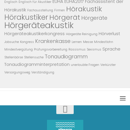
EUHA
EUHA2017
Fachassistent der
Englisch
Englisch für Akustiker
Hörakustik
Hörakustik
Fachausstellung
Firmen
Hörakustiker
Hörgerät
Hörgeräte
Hörgeräteakustik
Hörgeräteakustikerkongress
Hörverlust
Hörgeräte Reinigung
Krankenkasse
Jobsuche
Kongress
Lernen
Messe
Mindestlohn
Sprache
Mindestvergütung
Prüfungsvorbereitung
Rassismus
Sexismus
Tonaudiogramm
Stellenbörse
Stellensuche
Tonaudiogramminterpretation
unerlaubte Fragen
Verkürzter
Versorgungsweg
Verständigung