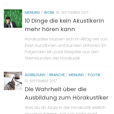
MEINUNG
/
WORK
18. SEPTEMBER 2017
10 Dinge die kein AkustikerIn
mehr hören kann
Hörakustiker müssen sich im Alltag viel von
ihren Kundinnen und Kunden anhören. Im
Folgenden ein paar Beispiele aus den
Sternstunden der Hörakustik
AUSBILDUNG
/
BRANCHE
/
MEINUNG
/
POLITIK
13. SEPTEMBER 2017
Die Wahrheit über die
Ausbildung zum Hörakustiker
Was du als Azubi in der Hörakustik wirklich
erwarten kannst und was leider nicht….