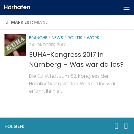
Hörhafen
MARKIERT:
MESSE
BRANCHE
/
NEWS
/
POLITIK
/
WORK
24. OKTOBER 2017
EUHA-Kongress 2017 in
Nürnberg – Was war da los?
Die EUHA hat zum 62. Kongress der
Hörakustiker geladen. Was da los war
erfahrt ihr hier.
FOLGEN: