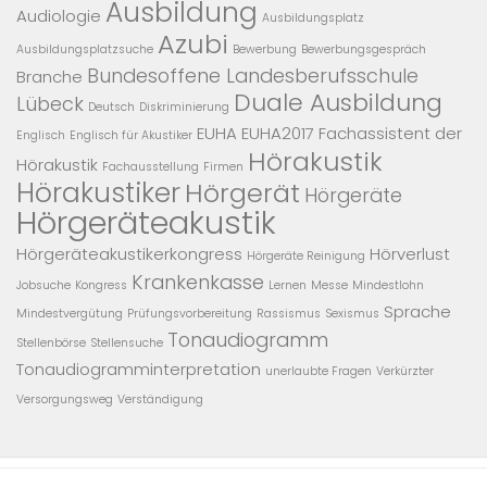
Ausbildung
Audiologie
Ausbildungsplatz
Azubi
Ausbildungsplatzsuche
Bewerbung
Bewerbungsgespräch
Bundesoffene Landesberufsschule
Branche
Duale Ausbildung
Lübeck
Deutsch
Diskriminierung
EUHA
EUHA2017
Fachassistent der
Englisch
Englisch für Akustiker
Hörakustik
Hörakustik
Fachausstellung
Firmen
Hörakustiker
Hörgerät
Hörgeräte
Hörgeräteakustik
Hörgeräteakustikerkongress
Hörverlust
Hörgeräte Reinigung
Krankenkasse
Jobsuche
Kongress
Lernen
Messe
Mindestlohn
Sprache
Mindestvergütung
Prüfungsvorbereitung
Rassismus
Sexismus
Tonaudiogramm
Stellenbörse
Stellensuche
Tonaudiogramminterpretation
unerlaubte Fragen
Verkürzter
Versorgungsweg
Verständigung