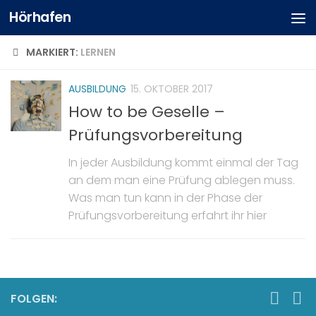
Hörhafen
MARKIERT:
LERNEN
AUSBILDUNG
15. OKTOBER 2017
How to be Geselle –
Prüfungsvorbereitung
In jeder Ausbildung kommt einmal der Tag
an dem man eine Prüfung ablegen muss.
Was man tun kann in der Phase der
Prüfungsvorbereitung erfahrt ihr hier
FOLGEN: