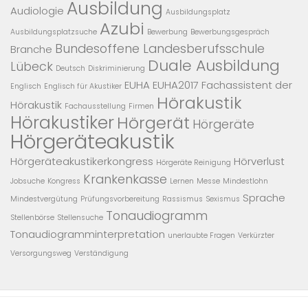
Ausbildung
Audiologie
Ausbildungsplatz
Azubi
Ausbildungsplatzsuche
Bewerbung
Bewerbungsgespräch
Bundesoffene Landesberufsschule
Branche
Duale Ausbildung
Lübeck
Deutsch
Diskriminierung
EUHA
EUHA2017
Fachassistent der
Englisch
Englisch für Akustiker
Hörakustik
Hörakustik
Fachausstellung
Firmen
Hörakustiker
Hörgerät
Hörgeräte
Hörgeräteakustik
Hörgeräteakustikerkongress
Hörverlust
Hörgeräte Reinigung
Krankenkasse
Jobsuche
Kongress
Lernen
Messe
Mindestlohn
Sprache
Mindestvergütung
Prüfungsvorbereitung
Rassismus
Sexismus
Tonaudiogramm
Stellenbörse
Stellensuche
Tonaudiogramminterpretation
unerlaubte Fragen
Verkürzter
Versorgungsweg
Verständigung