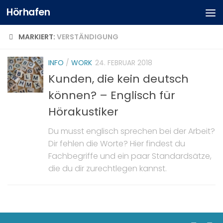
Hörhafen
MARKIERT:
VERSTÄNDIGUNG
INFO
/
WORK
24. FEBRUAR 2018
Kunden, die kein deutsch
können? – Englisch für
Hörakustiker
Du musst englisch sprechen bei der Arbeit?
Dir fehlen die Worte? Hier findest du
Fachbegriffe und ein paar Standardsätze,
die du dir zurechtlegen kannst.