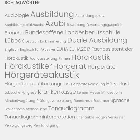
SCHLAGWÖRTER
Ausbildung
Audiologie
Ausbildungsplatz
Azubi
Ausbildungsplatzsuche
Bewerbung
Bewerbungsgespräch
Bundesoffene Landesberufsschule
Branche
Duale Ausbildung
Lübeck
Deutsch
Diskriminierung
EUHA
EUHA2017
Fachassistent der
Englisch
Englisch für Akustiker
Hörakustik
Hörakustik
Fachausstellung
Firmen
Hörakustiker
Hörgerät
Hörgeräte
Hörgeräteakustik
Hörgeräteakustikerkongress
Hörverlust
Hörgeräte Reinigung
Krankenkasse
Jobsuche
Kongress
Lernen
Messe
Mindestlohn
Sprache
Mindestvergütung
Prüfungsvorbereitung
Rassismus
Sexismus
Tonaudiogramm
Stellenbörse
Stellensuche
Tonaudiogramminterpretation
unerlaubte Fragen
Verkürzter
Versorgungsweg
Verständigung