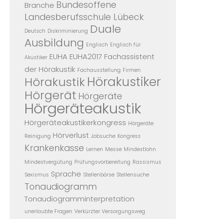
Bundesoffene
Branche
Landesberufsschule Lübeck
Duale
Deutsch
Diskriminierung
Ausbildung
Englisch
Englisch für
EUHA
EUHA2017
Fachassistent
Akustiker
der Hörakustik
Fachausstellung
Firmen
Hörakustiker
Hörakustik
Hörgerät
Hörgeräte
Hörgeräteakustik
Hörgeräteakustikerkongress
Hörgeräte
Hörverlust
Reinigung
Jobsuche
Kongress
Krankenkasse
Lernen
Messe
Mindestlohn
Mindestvergütung
Prüfungsvorbereitung
Rassismus
Sprache
Sexismus
Stellenbörse
Stellensuche
Tonaudiogramm
Tonaudiogramminterpretation
unerlaubte Fragen
Verkürzter Versorgungsweg