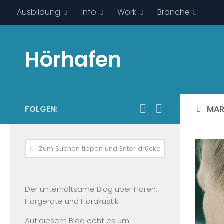
Ausbildung
Info
Work
Branche
Hörhafen
FOLGEN:
MAR
Der unterhaltsame Blog über Hören,
Hörgeräte und Hörakustik
Auf diesem Blog geht es um