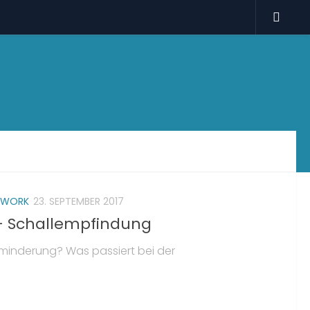
WORK
23. SEPTEMBER 2017
 – Schallempfindung
minderung? Was passiert bei der