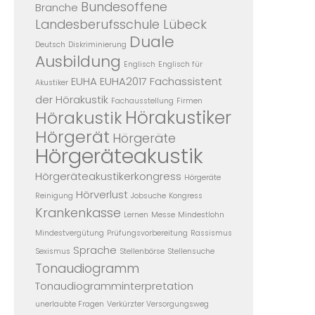
Bundesoffene
Branche
Landesberufsschule Lübeck
Duale
Deutsch
Diskriminierung
Ausbildung
Englisch
Englisch für
EUHA
EUHA2017
Fachassistent
Akustiker
der Hörakustik
Fachausstellung
Firmen
Hörakustiker
Hörakustik
Hörgerät
Hörgeräte
Hörgeräteakustik
Hörgeräteakustikerkongress
Hörgeräte
Hörverlust
Reinigung
Jobsuche
Kongress
Krankenkasse
Lernen
Messe
Mindestlohn
Mindestvergütung
Prüfungsvorbereitung
Rassismus
Sprache
Sexismus
Stellenbörse
Stellensuche
Tonaudiogramm
Tonaudiogramminterpretation
unerlaubte Fragen
Verkürzter Versorgungsweg