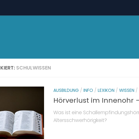
KIERT:
SCHULWISSEN
AUSBILDUNG
/
INFO
/
LEXIKON
/
WISSEN
/
Hörverlust im Innenohr
Was ist eine Schallempfindungshör
Altersschwerhörigkeit?