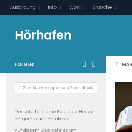
Ausbildung
Info
Work
Branche
Hörhafen
FOLGEN:
MAR
Der unterhaltsame Blog über Hören,
Hörgeräte und Hörakustik
Auf diesem Blog geht es um