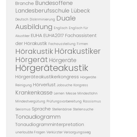
Bundesoffene
Branche
Landesberufsschule Lübeck
Duale
Deutsch
Diskriminierung
Ausbildung
Englisch
Englisch für
EUHA
EUHA2017
Fachassistent
Akustiker
der Hörakustik
Fachausstellung
Firmen
Hörakustiker
Hörakustik
Hörgerät
Hörgeräte
Hörgeräteakustik
Hörgeräteakustikerkongress
Hörgeräte
Hörverlust
Reinigung
Jobsuche
Kongress
Krankenkasse
Lernen
Messe
Mindestlohn
Mindestvergütung
Prüfungsvorbereitung
Rassismus
Sprache
Sexismus
Stellenbörse
Stellensuche
Tonaudiogramm
Tonaudiogramminterpretation
unerlaubte Fragen
Verkürzter Versorgungsweg