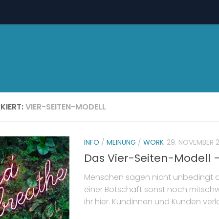
KIERT:
VIER-SEITEN-MODELL
INFO
/
MEINUNG
/
WORK
29. NOVEMBER 
Das Vier-Seiten-Modell –
Menschen sagen nicht unbedingt dir
einer Botschaft sonst noch mitsch
ihr hier. Kundinnen und Kunden verl