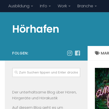
Ausbildung
Info
Work
Branche
Hörhafen
FOLGEN:
MAR
Der unterhaltsame Blog über Hören,
Hörgeräte und Hörakustik
Auf diesem Blog geht es um