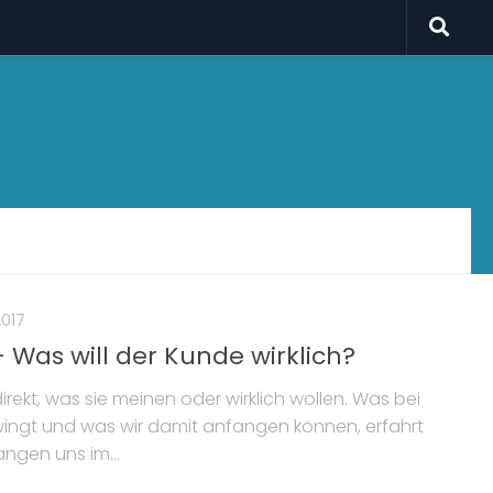
2017
 Was will der Kunde wirklich?
ekt, was sie meinen oder wirklich wollen. Was bei
wingt und was wir damit anfangen können, erfahrt
angen uns im...